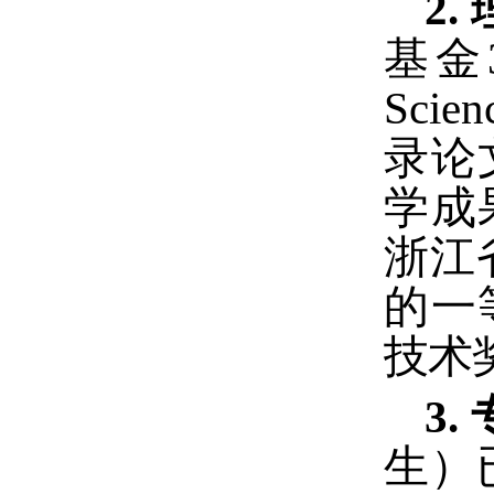
2.
基金
Scien
录
论
学成
浙江
的一
技术
3.
生）