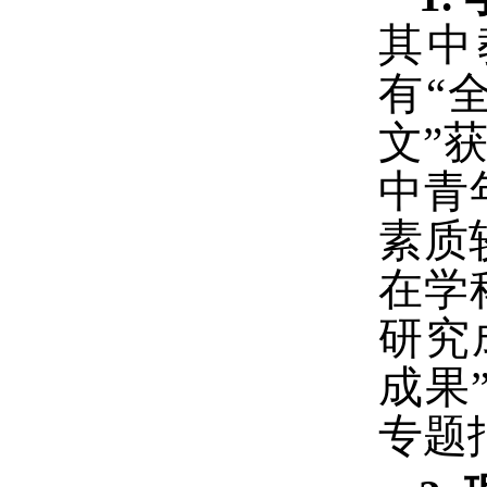
其中
有
“
文
”
中青
素质
在学
研究
成果
专题