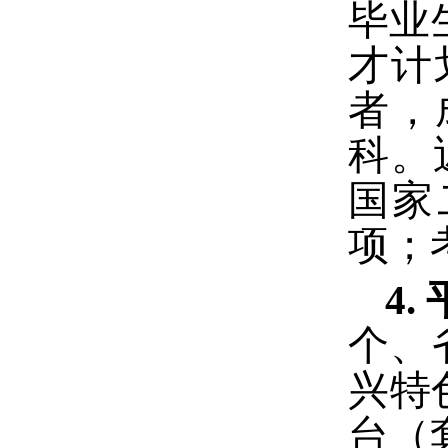
毕业
才计
者，
科。
国家
项；
4.
个、
兴特
台（