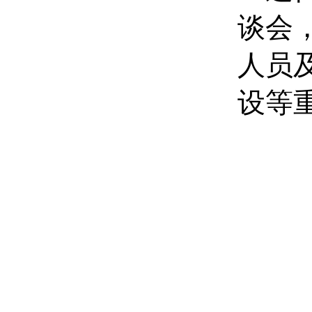
谈会
人员
设
等